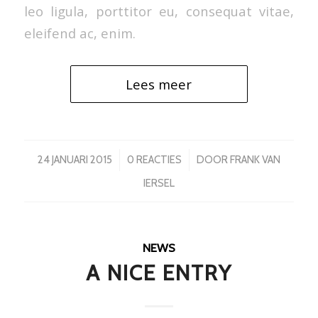
leo ligula, porttitor eu, consequat vitae,
eleifend ac, enim.
Lees meer
/
/
24 JANUARI 2015
0 REACTIES
DOOR
FRANK VAN
IERSEL
NEWS
A NICE ENTRY