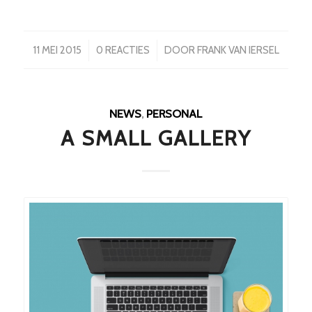
/
/
11 MEI 2015
0 REACTIES
DOOR
FRANK VAN IERSEL
NEWS
,
PERSONAL
A SMALL GALLERY