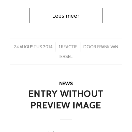
Lees meer
/
/
24 AUGUSTUS 2014
1 REACTIE
DOOR
FRANK VAN
IERSEL
NEWS
ENTRY WITHOUT
PREVIEW IMAGE