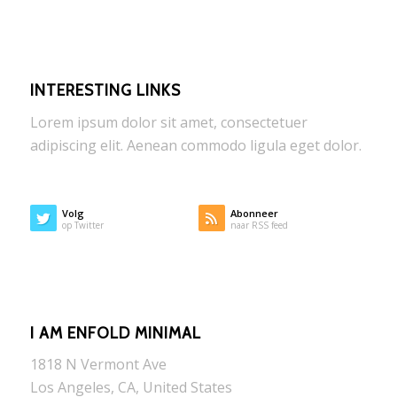
INTERESTING LINKS
Lorem ipsum dolor sit amet, consectetuer
adipiscing elit. Aenean commodo ligula eget dolor.
Volg
Abonneer
op Twitter
naar RSS feed
I AM ENFOLD MINIMAL
1818 N Vermont Ave
Los Angeles, CA, United States