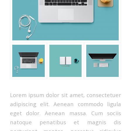
Lorem ipsum dolor sit amet, consectetuer
adipiscing elit. Aenean commodo ligula
eget dolor. Aenean massa. Cum sociis
natoque penatibus et magnis dis