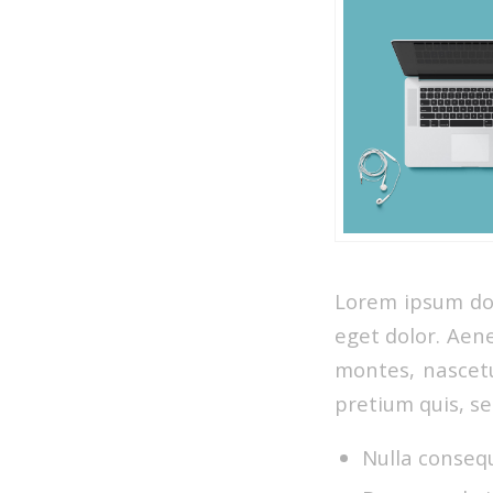
Lorem ipsum dol
eget dolor. Aen
montes, nascetu
pretium quis, s
Nulla conseq