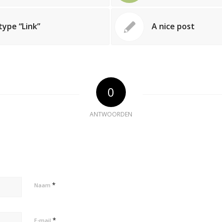
type “Link”
A nice post
0
ANTWOORDEN
*
Naam
*
E-mail