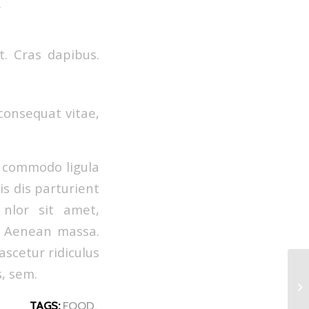
.
t. Cras dapibus.
 consequat vitae,
n commodo ligula
s dis parturient
 nlor sit amet,
r. Aenean massa.
scetur ridiculus
s, sem.
TAGS:
FOOD
,