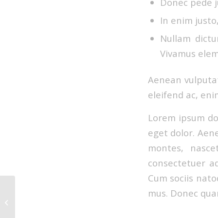
Donec pede ju
In enim justo
Nullam dictu
Vivamus elem
Aenean vulputate
eleifend ac, eni
Lorem ipsum dol
eget dolor. Aen
montes, nascet
consectetuer ad
Cum sociis nato
mus. Donec quam 
A nice entry