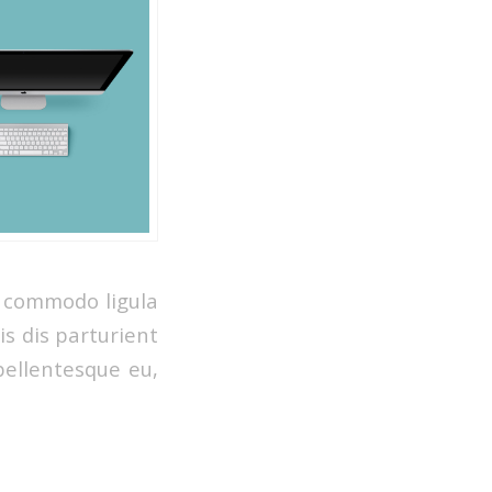
n commodo ligula
s dis parturient
pellentesque eu,