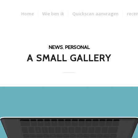
Home
Wie ben ik
Quickscan aanvragen
recen
NEWS
,
PERSONAL
A SMALL GALLERY