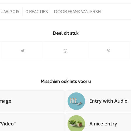
/
/
NUARI 2015
0 REACTIES
DOOR
FRANK VAN IERSEL
Deel dit stuk
Misschien ook iets voor u
image
Entry with Audio
“Video”
A nice entry