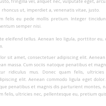
sto, fringilla vel, aliquet nec, vulputate eget, arcu
, rhoncus ut, imperdiet a, venenatis vitae, justo.
m felis eu pede mollis pretium. Integer tincidun
entum semper nisi.
 eleifend tellus. Aenean leo ligula, porttitor eu,
m.
or sit amet, consectetuer adipiscing elit. Aenea
ean massa. Cum sociis natoque penatibus et magni
ur ridiculus mus. Donec quam felis, ultricies
ipiscing elit. Aenean commodo ligula eget dolo
que penatibus et magnis dis parturient montes, na
felis, ultricies nec, pellentesque eu, pretium qui